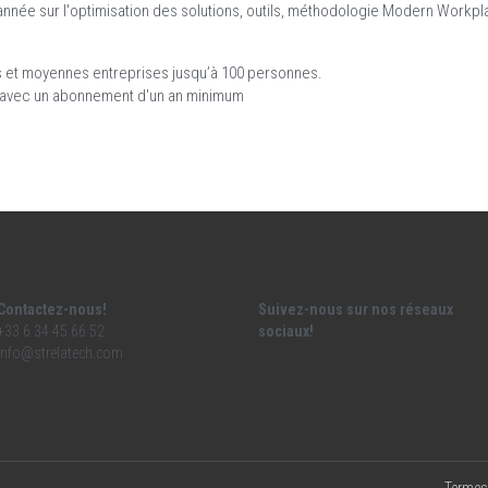
l'année sur l'optimisation des solutions, outils, méthodologie Modern Workp
s et moyennes entreprises jusqu’à 100 personnes.
is, avec un abonnement d'un an minimum
Contactez-nous!
Suivez-nous sur nos réseaux 
+33 6 34 45 66 52
sociaux!
info@
strelatech.com